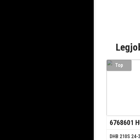
Legjo
Top
6768601 H
DHB 210S 24-3