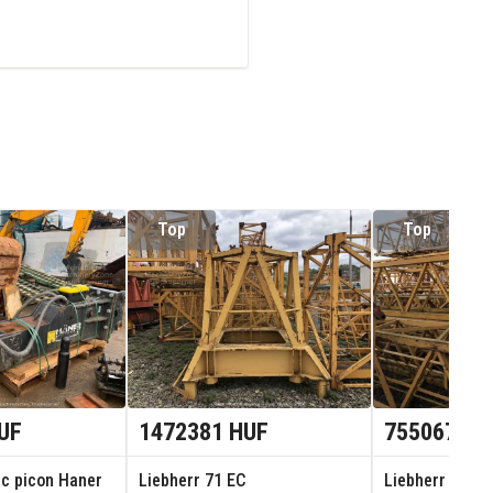
Top
Top
UF
1472381 HUF
755067 HU
ic picon Haner
Liebherr 71 EC
Liebherr 71 EC