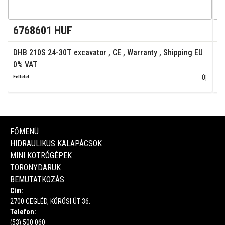
6768601 HUF
9
DHB 210S 24-30T excavator , CE , Warranty , Shipping EU
M
0% VAT
N
Feltétel
Fel
Új
FŐMENÜ
HIDRAULIKUS KALAPÁCSOK
MINI KOTRÓGÉPEK
TORONYDARUK
BEMUTATKOZÁS
Cím:
2700 CEGLÉD, KÖRÖSI ÚT 36.
Telefon:
(53) 500 060