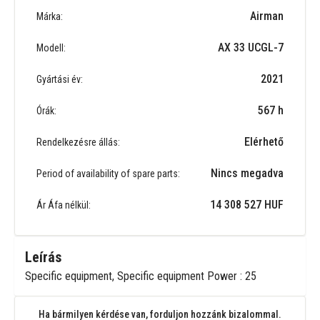
Airman
Márka:
AX 33 UCGL-7
Modell:
2021
Gyártási év:
567 h
Órák:
Elérhető
Rendelkezésre állás:
Nincs megadva
Period of availability of spare parts:
14 308 527 HUF
Ár Áfa nélkül:
Leírás
Specific equipment, Specific equipment Power : 25
Ha bármilyen kérdése van, forduljon hozzánk bizalommal.