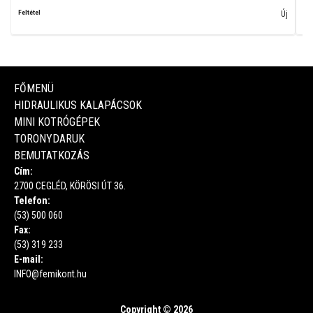
Feltétel
Fel
Új
FŐMENÜ
HIDRAULIKUS KALAPÁCSOK
MINI KOTRÓGÉPEK
TORONYDARUK
BEMUTATKOZÁS
Cím:
2700 CEGLÉD, KÖRÖSI ÚT 36.
Telefon:
(53) 500 060
Fax:
(53) 319 233
E-mail:
INFO@femikont.hu
Copyright © 2026