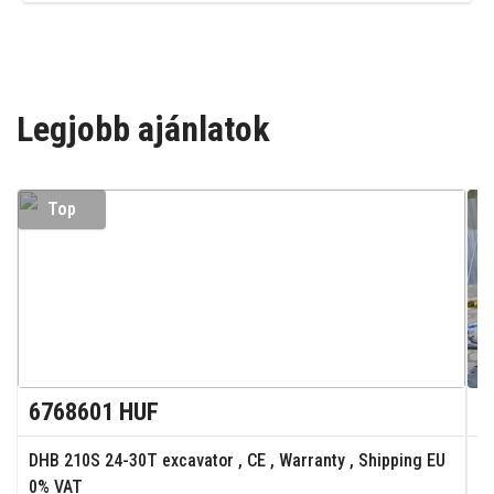
Legjobb ajánlatok
Top
6768601 HUF
9
DHB 210S 24-30T excavator , CE , Warranty , Shipping EU
M
0% VAT
N